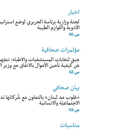
اخبار
لجنة وزارية برئاسة الحريري لوضع استراتي
الادوية واللوازم الطبية
ص.40
مؤتمرات صحافية
جبق لنقابات المستشفيات والاطباء: نتفه
عن كيفية تأمين الأموال بالاتفاق مع وزير ال
ص.42
بيان صحافي
«غلوب مد لبنان» بالتعاون مع شُركائها ت
الاجتماعيّة والانسانية
ص.43
مناسبات