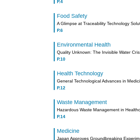
P.4
Food Safety
A Glimpse at Traceability Technology Solu
P.6
Environmental Health
Quality Unknown: The Invisible Water Cris
P.10
Health Technology
General Technological Advances in Medic
P.12
Waste Management
Hazardous Waste Management in Healthc
P.14
Medicine
Japan Approves Groundbreaking Experim