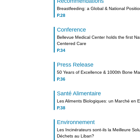
Recommendations
Breastfeeding: a Global & National Positio
P.28
Conference
Bellevue Medical Center holds the first N
Centered Care
P.34
Press Release
50 Years of Excellence & 1000th Bone M
P.36
Santé Alimentaire
Les Aliments Biologiques: un Marché en 
P.38
Environnement
Les Incinérateurs sont-ils la Meilleure Sol
Déchets au Liban?