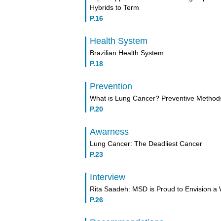
Hybrids to Term
P.16
Health System
Brazilian Health System
P.18
Prevention
What is Lung Cancer? Preventive Method
P.20
Awarness
Lung Cancer: The Deadliest Cancer
P.23
Interview
Rita Saadeh: MSD is Proud to Envision a 
P.26