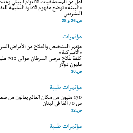
آمل من المستشفيات الالتزام البيئي وعدم
«البيئة» توضح مفهوم الادارة السليمة للنف
التشريعي
ص.26 و 28
مؤتمرات
مؤتمر التشخيص والعلاج من الأمراض السر
«الاميركية»
مليون دولار
ص.30
مؤتمرات طبية
130 مليون من سكان العالم يعانون من ض
من 70 ألفا في لبنان
ص.32
مؤتمرات طبية