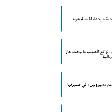
جية موحدة لكيفية شراء
م الواقع الصعب والبحث جار
مالية
دعم «سيزوبيل» في مسيرتها