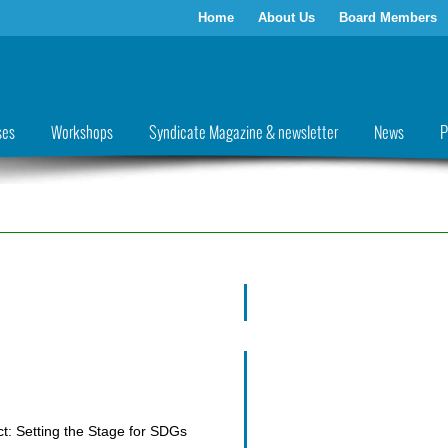
Home
About Us
Board Members
ses
Workshops
Syndicate Magazine & newsletter
News
P
t: Setting the Stage for SDGs